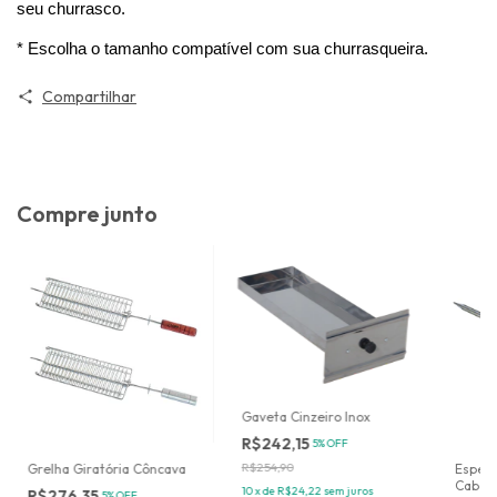
seu churrasco.
* Escolha o tamanho compatível com sua churrasqueira.
Compartilhar
Compre junto
Gaveta Cinzeiro Inox
R$242,15
5% OFF
R$254,90
Grelha Giratória Côncava
Espeto
Cabo 
10
x
de
R$24,22
sem juros
R$276,35
5% OFF