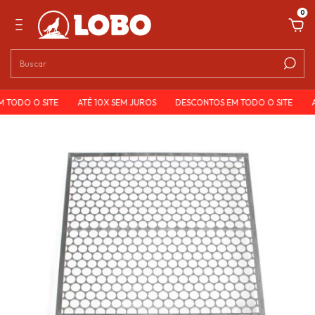
0
TODO O SITE
ATÉ 10X SEM JUROS
DESCONTOS EM TODO O SITE
AT